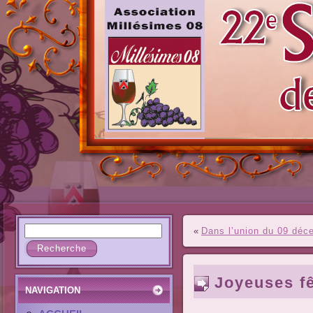
«
Dans l’union du 09 déc
Joyeuses f
NAVIGATION