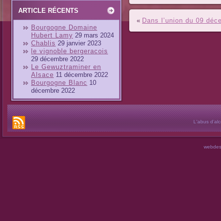
ARTICLE RÉCENTS
«
Dans l’union du 09 déc
Bourgogne Domaine
Hubert Lamy
29 mars 2024
Chablis
29 janvier 2023
le vignoble bergeracois
29 décembre 2022
Le Gewuztraminer en
Alsace
11 décembre 2022
Bourgogne Blanc
10
décembre 2022
L'abus d’al
webdes