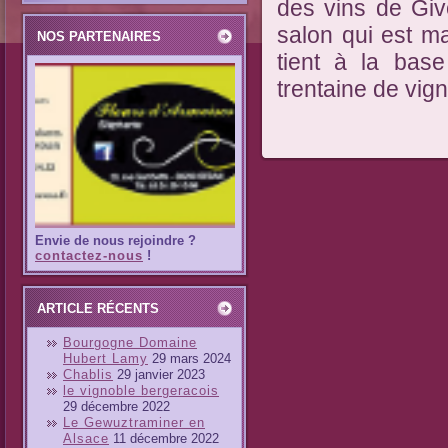
des vins de Giv
salon qui est m
NOS PARTENAIRES
tient à la base
trentaine de vig
Envie de nous rejoindre ?
contactez-nous
!
ARTICLE RÉCENTS
Bourgogne Domaine
Hubert Lamy
29 mars 2024
Chablis
29 janvier 2023
le vignoble bergeracois
29 décembre 2022
Le Gewuztraminer en
Alsace
11 décembre 2022