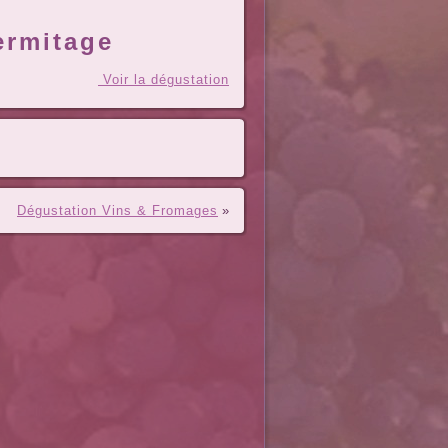
ermitage
Voir la dégustation
Dégustation Vins & Fromages
»