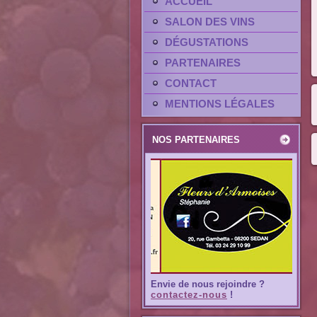
ACCUEIL
SALON DES VINS
DÉGUSTATIONS
PARTENAIRES
CONTACT
MENTIONS LÉGALES
NOS PARTENAIRES
Envie de nous rejoindre ?
contactez-nous
!