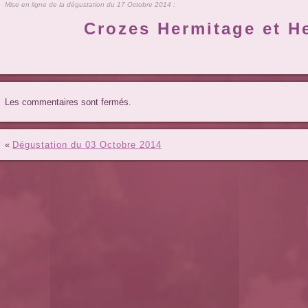
Mise en ligne de la dégustation du 17 Octobre 2014 :
Crozes Hermitage et H
Les commentaires sont fermés.
«
Dégustation du 03 Octobre 2014