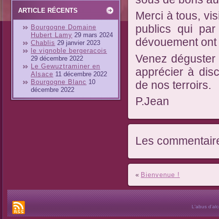
ARTICLE RÉCENTS
Merci à tous, vis
publics qui par
Bourgogne Domaine
Hubert Lamy
29 mars 2024
dévouement ont œ
Chablis
29 janvier 2023
le vignoble bergeracois
Venez déguster 
29 décembre 2022
Le Gewuztraminer en
apprécier à discr
Alsace
11 décembre 2022
Bourgogne Blanc
10
de nos terroirs.
décembre 2022
P.Jean
Les commentaire
«
Bienvenue !
L'abus d’al