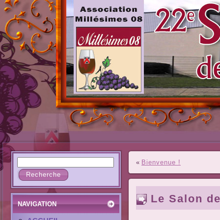
«
Bienvenue !
Le Salon d
NAVIGATION