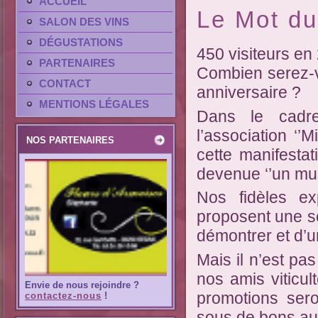
ACCUEIL
Le Mot du
SALON DES VINS
DÉGUSTATIONS
450 visiteurs en
PARTENAIRES
Combien serez-v
CONTACT
anniversaire ?
MENTIONS LÉGALES
Dans le cadr
l’association ‘’
NOS PARTENAIRES
cette manifestat
devenue ‘’un mus
Nos fidèles e
proposent une sé
démontrer et d’un
Mais il n’est pa
nos amis viticul
Envie de nous rejoindre ?
promotions sero
contactez-nous
!
sous de bons au